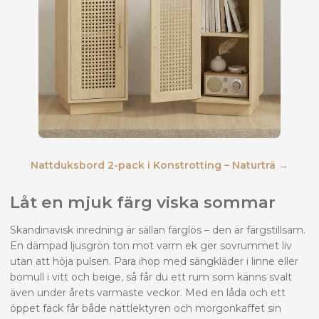
Nattduksbord 2-pack i Konstrotting – Naturträ →
Låt en mjuk färg viska sommar
Skandinavisk inredning är sällan färglös – den är färgstillsam.
En dämpad ljusgrön ton mot varm ek ger sovrummet liv
utan att höja pulsen. Para ihop med sängkläder i linne eller
bomull i vitt och beige, så får du ett rum som känns svalt
även under årets varmaste veckor. Med en låda och ett
öppet fack får både nattlektyren och morgonkaffet sin