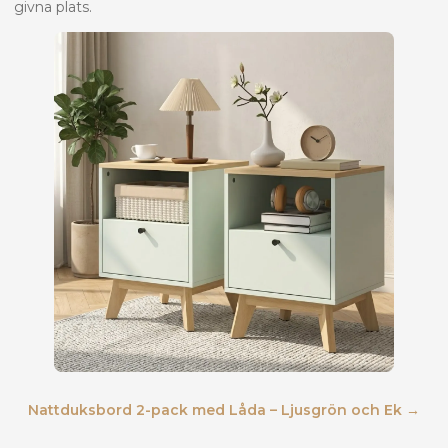
givna plats.
Nattduksbord 2-pack med Låda – Ljusgrön och Ek →