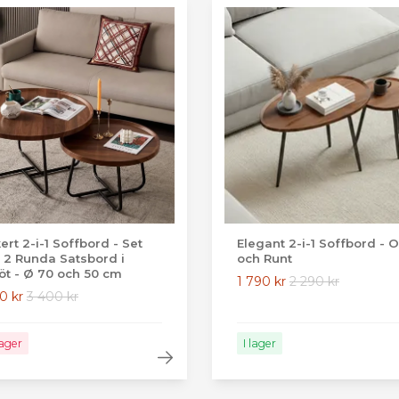
ert 2-i-1 Soffbord - Set
Elegant 2-i-1 Soffbord - O
2 Runda Satsbord i
och Runt
öt - Ø 70 och 50 cm
1 790 kr
2 290 kr
0 kr
3 400 kr
lager
I lager