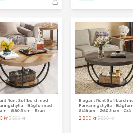
ant Runt Soffbord med
Elegant Runt Soffbord m
aringshylla - Bågformad
Förvaringshylla - Bågfo
ram - Ø80,5 cm - Brun
Stålram - Ø80,5 cm - Grå
0 kr
3 500 kr
2 800 kr
3 500 kr