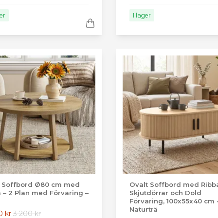
ger
I lager
 Soffbord Ø80 cm med
Ovalt Soffbord med Rib
a – 2 Plan med Förvaring –
Skjutdörrar och Dold
n
Förvaring, 100x55x40 cm 
Naturträ
0 kr
3 200 kr