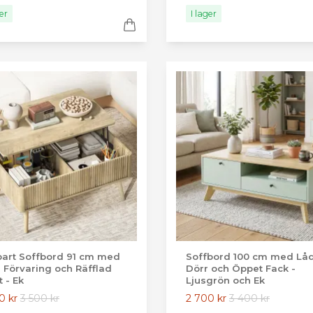
ger
I lager
bart Soffbord 91 cm med
Soffbord 100 cm med Låd
 Förvaring och Räfflad
Dörr och Öppet Fack -
t - Ek
Ljusgrön och Ek
0 kr
3 500 kr
2 700 kr
3 400 kr