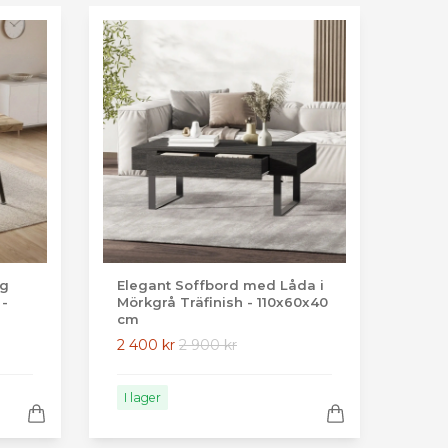
ig
Elegant Soffbord med Låda i
 -
Mörkgrå Träfinish - 110x60x40
cm
2 400 kr
2 900 kr
I lager