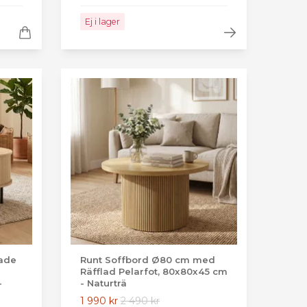
Ej i lager
bade
Runt Soffbord Ø80 cm med
Räfflad Pelarfot, 80x80x45 cm
-
- Naturträ
1 990 kr
2 490 kr