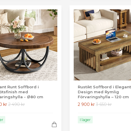
ant Runt Soffbord i
Rustikt Soffbord i Elegant
ötsfinish med
Design med Rymlig
aringshylla - Ø80 cm
Förvaringshylla – 120 cm
0 kr
2 490 kr
2 900 kr
3 650 kr
ger
I lager