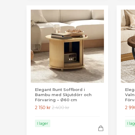
Elegant Runt Soffbord i
Eleg
Bambu med Skjutdörr och
Valn
Förvaring – Ø60 cm
Förv
2 150 kr
2 400 kr
2 99
I lager
I la