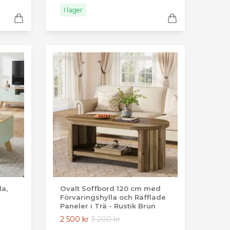
I lager
a,
Ovalt Soffbord 120 cm med
Förvaringshylla och Räfflade
Paneler i Trä - Rustik Brun
2 500 kr
3 200 kr