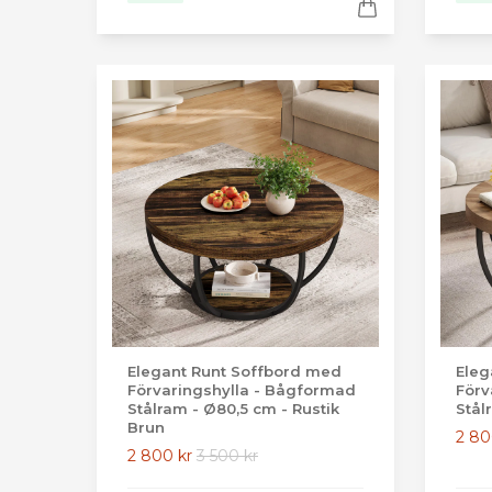
Elegant Runt Soffbord med
Eleg
Förvaringshylla - Bågformad
Förv
Stålram - Ø80,5 cm - Rustik
Stål
Brun
2 80
2 800 kr
3 500 kr