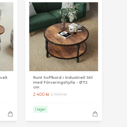
valt
Runt Soffbord i Industriell Stil
med Förvaringshylla - Ø72
cm
2 400 kr
2 900 kr
I lager