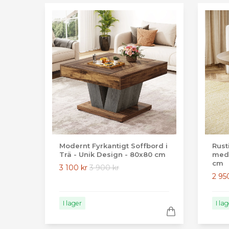
Modernt Fyrkantigt Soffbord i
Rust
Trä - Unik Design - 80x80 cm
med 
cm
3 100 kr
3 900 kr
2 95
I lager
I la