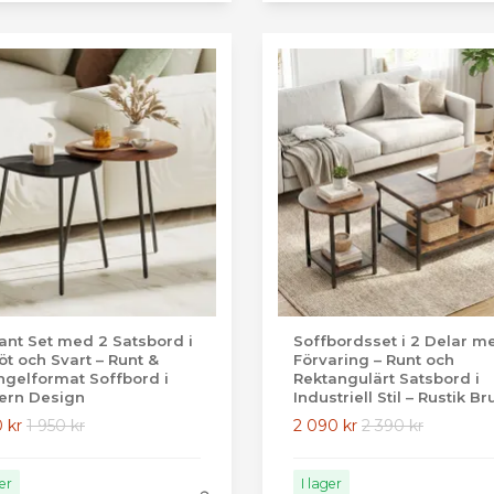
ant Set med 2 Satsbord i
Soffbordsset i 2 Delar m
öt och Svart – Runt &
Förvaring – Runt och
ngelformat Soffbord i
Rektangulärt Satsbord i
ern Design
Industriell Stil – Rustik Br
0 kr
1 950 kr
2 090 kr
2 390 kr
ger
I lager