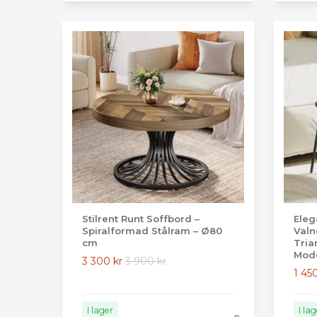
Stilrent Runt Soffbord –
Eleg
Spiralformad Stålram – Ø80
Valn
cm
Tria
Mod
3 300 kr
3 900 kr
1 45
I lager
I la