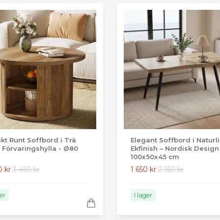
ikt Runt Soffbord i Trä
Elegant Soffbord i Naturl
Förvaringshylla - Ø80
Ekfinish – Nordisk Design
100x50x45 cm
0 kr
3 450 kr
1 650 kr
2 150 kr
ger
I lager