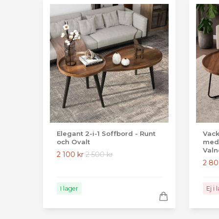
Elegant 2-i-1 Soffbord - Runt
Vack
och Ovalt
med 
Valn
2 100 kr
2 500 kr
2 80
I lager
Ej i 