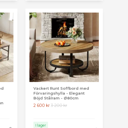
ed
Vackert Runt Soffbord med
Förvaringshylla - Elegant
Böjd Stålram - Ø80cm
un
2 600 kr
3 200 kr
I lager