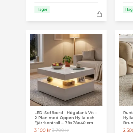
I lager
I la
LED-Soffbord i Högblank Vit –
Runt
2 Plan med Öppen Hylla och
Hyll
Fjärrkontroll – 78x78x40 cm
Bru
3 100 kr
3 700 kr
2 50