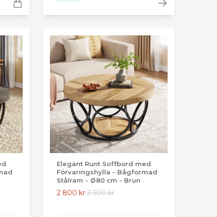
ed
Elegant Runt Soffbord med
rmad
Förvaringshylla - Bågformad
Stålram - Ø80 cm - Brun
2 800 kr
3 500 kr