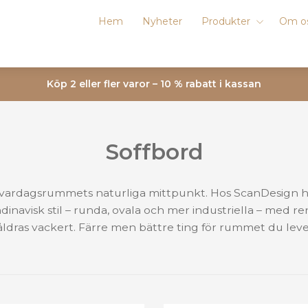
Hem
Nyheter
Produkter
Om o
Köp 2 eller fler varor – 10 % rabatt i kassan
Soffbord
 vardagsrummets naturliga mittpunkt. Hos ScanDesign h
ndinavisk stil – runda, ovala och mer industriella – med re
ldras vackert. Färre men bättre ting för rummet du lever