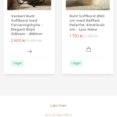
Vackert Runt
Runt Soffbord Ø60
Soffbord med
cm med Räfflad
Förvaringshylla -
Pelarfot, 60x60x40
Elegant Böjd
cm - Ljus Natur
Stålram - Ø80cm
1 750 kr
2 250 kr
2 600 kr
3 200 kr
I lager
I lager
Läs mer
Användarvillkor