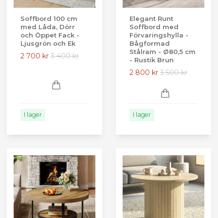
Soffbord 100 cm
Elegant Runt
med Låda, Dörr
Soffbord med
och Öppet Fack -
Förvaringshylla -
Ljusgrön och Ek
Bågformad
Stålram - Ø80,5 cm
2 700 kr
3 400 kr
- Rustik Brun
2 800 kr
3 500 kr
I lager
I lager