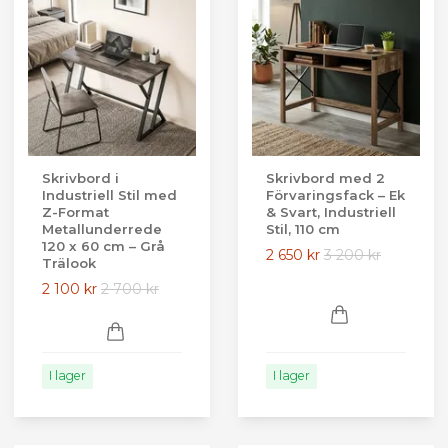
Skrivbord i
Skrivbord med 2
Industriell Stil med
Förvaringsfack – Ek
Z-Format
& Svart, Industriell
Metallunderrede
Stil, 110 cm
120 x 60 cm – Grå
2 650 kr
3 200 kr
Trälook
2 100 kr
2 700 kr
I lager
I lager