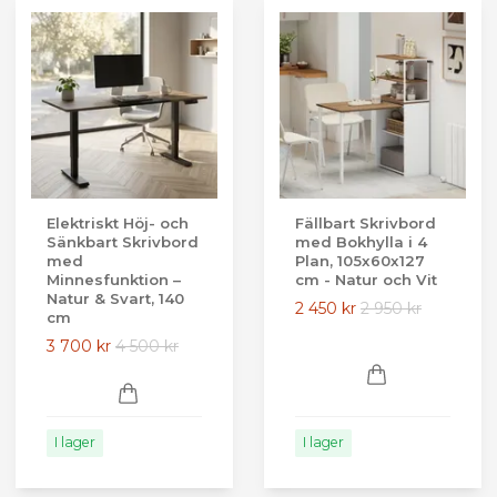
Elektriskt Höj- och
Fällbart Skrivbord
Sänkbart Skrivbord
med Bokhylla i 4
med
Plan, 105x60x127
Minnesfunktion –
cm - Natur och Vit
Natur & Svart, 140
2 450 kr
2 950 kr
cm
3 700 kr
4 500 kr
I lager
I lager