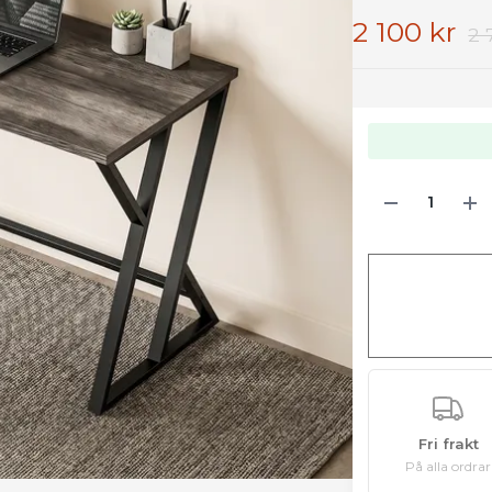
2 100 kr
2 
Fri frakt
På alla ordrar