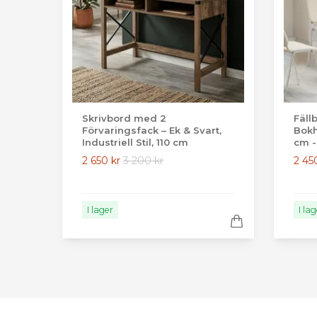
Skrivbord med 2
Fäll
Förvaringsfack – Ek & Svart,
Bokh
Industriell Stil, 110 cm
cm -
2 650 kr
3 200 kr
2 45
I lager
I la