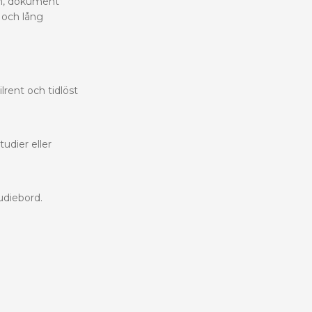
rm, dokument
 och lång
lrent och tidlöst
udier eller
udiebord.