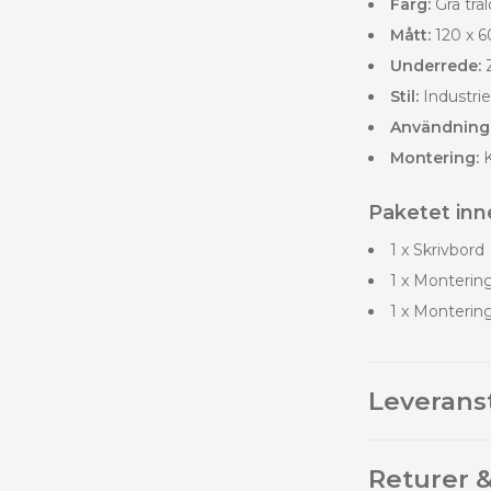
Färg:
Grå trä
Mått:
120 x 6
Underrede:
Z
Stil:
Industriel
Användning
Montering:
K
Paketet inne
1 x Skrivbord
1 x Monterin
1 x Monterin
Leverans
Returer &