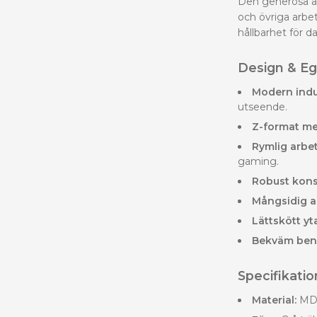
Den generösa ar
och övriga arbet
hållbarhet för d
Design & E
Modern indus
utseende.
Z-format me
Rymlig arbet
gaming.
Robust kons
Mångsidig a
Lättskött yta
Bekväm benp
Specifikatio
Material:
MDF-