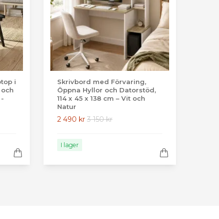
top i
Skrivbord med Förvaring,
 och
Öppna Hyllor och Datorstöd,
 -
114 x 45 x 138 cm – Vit och
Natur
2 490 kr
3 150 kr
I lager