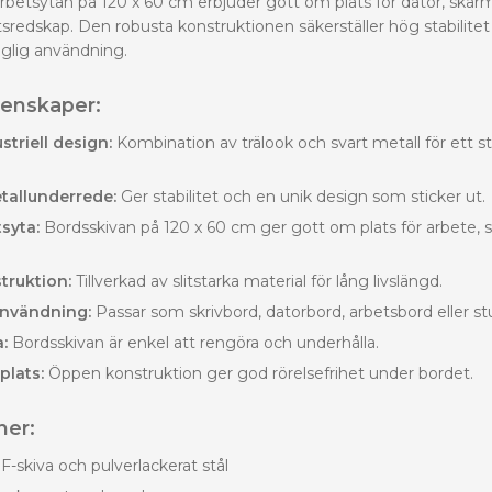
betsytan på 120 x 60 cm erbjuder gott om plats för dator, skä
sredskap. Den robusta konstruktionen säkerställer hög stabilitet
aglig användning.
genskaper:
triell design:
Kombination av trälook och svart metall för ett sti
tallunderrede:
Ger stabilitet och en unik design som sticker ut.
syta:
Bordsskivan på 120 x 60 cm ger gott om plats för arbete, st
truktion:
Tillverkad av slitstarka material för lång livslängd.
nvändning:
Passar som skrivbord, datorbord, arbetsbord eller st
:
Bordsskivan är enkel att rengöra och underhålla.
lats:
Öppen konstruktion ger god rörelsefrihet under bordet.
ner:
skiva och pulverlackerat stål