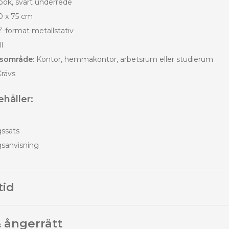
look, svart underrede
0 x 75 cm
-format metallstativ
l
sområde:
Kontor, hemmakontor, arbetsrum eller studierum
rävs
håller:
gssats
gsanvisning
tid
 ångerrätt