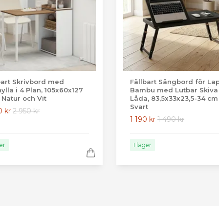
bart Skrivbord med
Fällbart Sängbord för Lap
ylla i 4 Plan, 105x60x127
Bambu med Lutbar Skiva
 Natur och Vit
Låda, 83,5x33x23,5-34 cm
Svart
0 kr
2 950 kr
1 190 kr
1 490 kr
ger
I lager