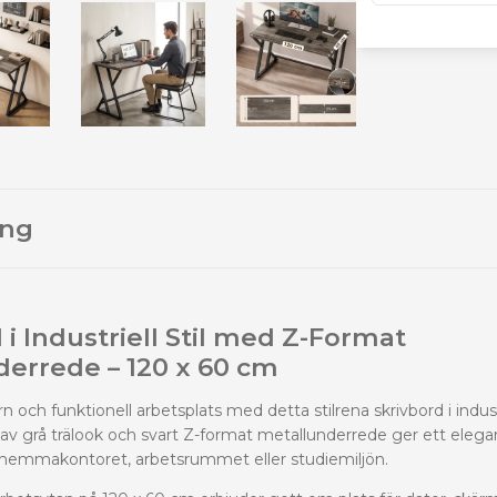
ing
 i Industriell Stil med Z-Format
derrede – 120 x 60 cm
och funktionell arbetsplats med detta stilrena skrivbord i indust
v grå trälook och svart Z-format metallunderrede ger ett elega
i hemmakontoret, arbetsrummet eller studiemiljön.