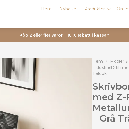
Hem
Nyheter
Produkter
Om o
Köp 2 eller fler varor – 10 % rabatt i kassan
Hem
/
Möbler &
Industriell Stil 
Trälook
Skrivbor
med Z-
Metallu
– Grå T