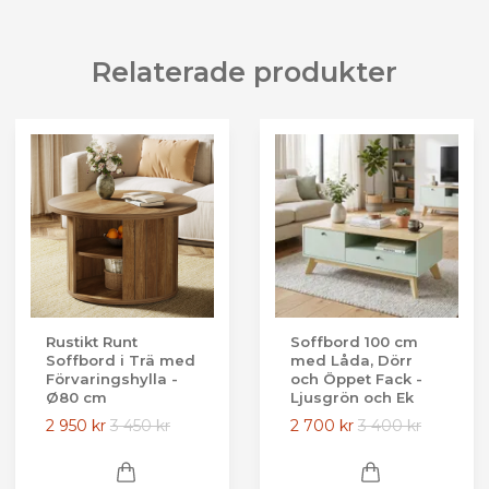
Relaterade produkter
Rustikt Runt
Soffbord 100 cm
Soffbord i Trä med
med Låda, Dörr
Förvaringshylla -
och Öppet Fack -
Ø80 cm
Ljusgrön och Ek
2 950 kr
3 450 kr
2 700 kr
3 400 kr