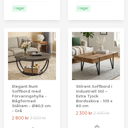
I lager
I lager
Elegant Runt
Stilrent Soffbord i
Soffbord med
Industriell Stil –
Förvaringshylla -
Extra Tjock
Bågformad
Bordsskiva - 105 x
Stålram - Ø80,5 cm
60 cm
- Grå
2 300 kr
2 490 kr
2 800 kr
3 500 kr