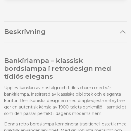
Beskrivning
Bankirlampa – klassisk
bordslampa i retrodesign med
tidlös elegans
Upplev känslan av nostalgi och tidlös charm med vår
bankirlampa, inspirerad av klassiska bibliotek och eleganta
kontor. Den ikoniska designen med dragkedjeströmbrytare
ger en autentisk känsla av 1900-talets bankmiljö – samtidigt
som den passar perfekt i dagens moderna hem.
Denna retro bordslampa kombinerar traditionell estetik med
praktisk användarvänlighet. Med sin robusta metallfot och