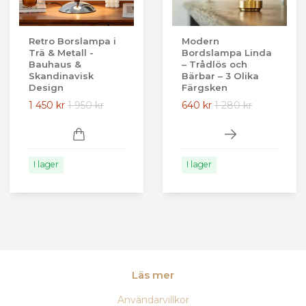
Retro Borslampa i
Modern
Trä & Metall -
Bordslampa Linda
Bauhaus &
– Trådlös och
Skandinavisk
Bärbar – 3 Olika
Design
Färgsken
1 450 kr
1 950 kr
640 kr
1 280 kr
I lager
I lager
Läs mer
Användarvillkor