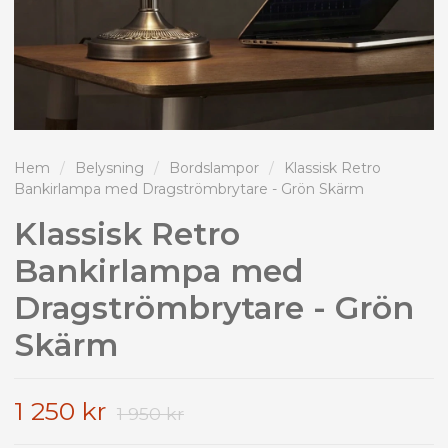
Hem
/
Belysning
/
Bordslampor
/
Klassisk Retro
Bankirlampa med Dragströmbrytare - Grön Skärm
Klassisk Retro
Bankirlampa med
Dragströmbrytare - Grön
Skärm
1 250 kr
1 950 kr