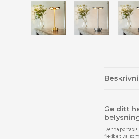
Beskrivn
Ge ditt h
belysnin
Denna portabla
flexibelt val s