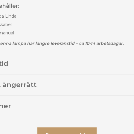
håller:
pa Linda
skabel
rmanual
enna lampa har längre leveranstid – ca 10-14 arbetsdagar.
tid
 ångerrätt
ner