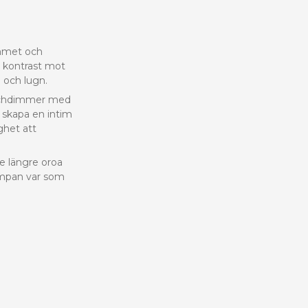
emmet och
e kontrast mot
 och lugn.
ouchdimmer med
t skapa en intim
ighet att
e längre oroa
lampan var som