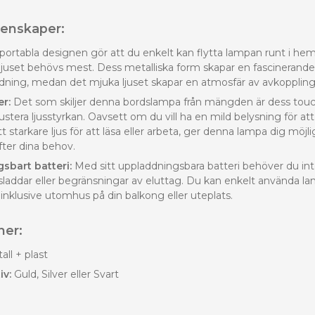
genskaper:
ortabla designen gör att du enkelt kan flytta lampan runt i h
 ljuset behövs mest. Dess metalliska form skapar en fascinerand
ning, medan det mjuka ljuset skapar en atmosfär av avkoppling
r:
Det som skiljer denna bordslampa från mängden är dess t
 justera ljusstyrkan. Oavsett om du vill ha en mild belysning för at
tt starkare ljus för att läsa eller arbeta, ger denna lampa dig möjl
fter dina behov.
sbart batteri:
Med sitt uppladdningsbara batteri behöver du int
a sladdar eller begränsningar av eluttag. Du kan enkelt använda 
, inklusive utomhus på din balkong eller uteplats.
ner:
ll + plast
iv:
Guld, Silver eller Svart