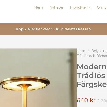
Hem
Nyheter
Produkter
Om o
Köp 2 eller fler varor – 10 % rabatt i kassan
Hem
/
Belysnin
Trådlös och Bärbar
Modern
Trådlös
Färgsk
640 kr
1 28