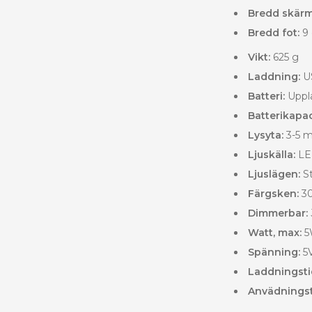
Bredd skärm
Bredd fot:
9
Vikt:
625 g
Laddning:
US
Ba
tteri:
Uppla
Batterikapac
Lysyta:
3-5 
Ljuskälla:
LE
Ljuslägen:
St
Färgsken:
30
Dimmerbar:
Watt, max:
5
Spänning:
5
Laddningsti
Anvädningst