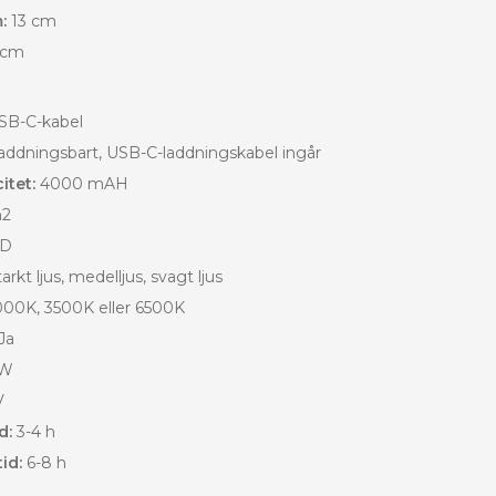
:
13 cm
 cm
B-C-kabel
ddningsbart, USB-C-laddningskabel ingår
itet:
4000 mAH
m2
D
arkt ljus, medelljus, svagt ljus
00K, 3500K eller 6500K
Ja
W
V
d:
3-4 h
id:
6-8 h