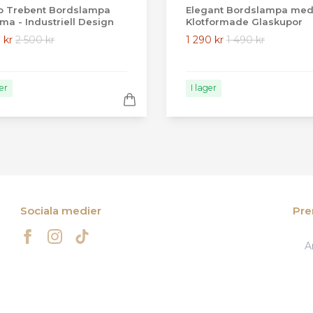
o Trebent Bordslampa
Elegant Bordslampa med
ma - Industriell Design
Klotformade Glaskupor
 kr
2 500 kr
1 290 kr
1 490 kr
ger
I lager
Sociala medier
Pre