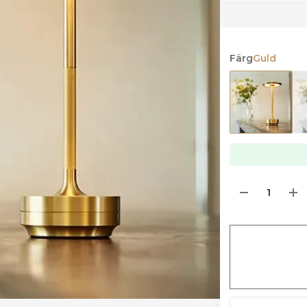
Färg
Guld