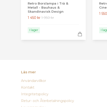
Retro Borslampa i Trä &
Retr
Metall - Bauhaus &
Cine
Skandinavisk Design
1 550
1 450 kr
1 950 kr
I lager
I la
Läs mer
Användarvillkor
Kontakt
Integritetspolicy
Retur- och Återbetalningspolicy