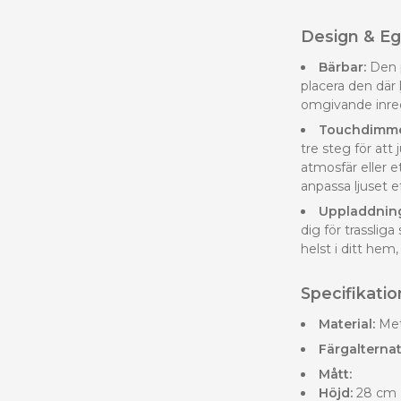
Design & E
Bärbar:
Den p
placera den där
omgivande inred
Touchdimme
tre steg för att
atmosfär eller e
anpassa ljuset e
Uppladdning
dig för trasslig
helst i ditt hem
Specifikatio
Material:
Meta
Färgalternat
Mått:
Höjd:
28 cm