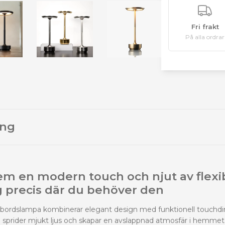
Fri frakt
På alla ordrar
ing
em en modern touch och njut av flexi
g precis där du behöver den
 bordslampa kombinerar elegant design med funktionell touchd
om sprider mjukt ljus och skapar en avslappnad atmosfär i hemmet