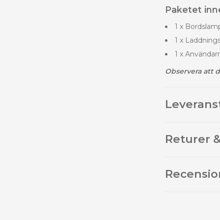
Paketet inne
1 x Bordslam
1 x Laddning
1 x Använda
Observera att d
Leverans
Returer &
Recensio