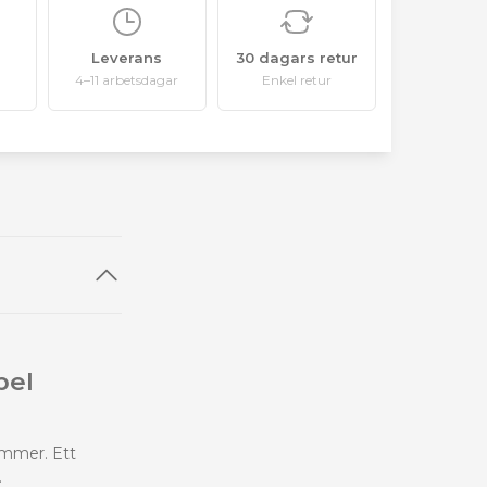
Leverans
30 dagars retur
4–11 arbetsdagar
Enkel retur
bel
immer. Ett
.