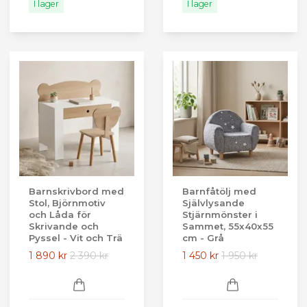
I lager
I lager
Barnskrivbord med
Barnfåtölj med
Stol, Björnmotiv
Självlysande
och Låda för
Stjärnmönster i
Skrivande och
Sammet, 55x40x55
Pyssel - Vit och Trä
cm - Grå
1 890 kr
2 390 kr
1 450 kr
1 950 kr