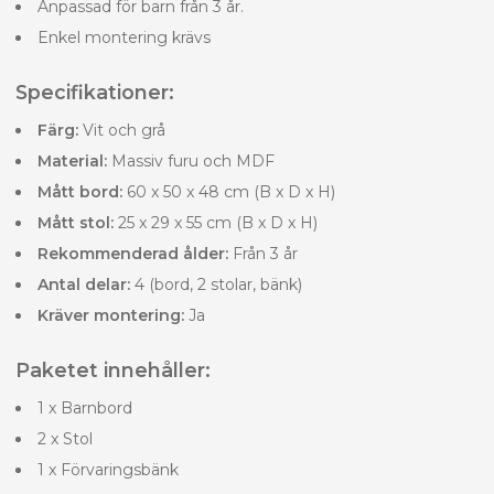
Anpassad för barn från 3 år.
Enkel montering krävs
Specifikationer:
Färg:
Vit och grå
Material:
Massiv furu och MDF
Mått bord:
60 x 50 x 48 cm (B x D x H)
Mått stol:
25 x 29 x 55 cm (B x D x H)
Rekommenderad ålder:
Från 3 år
Antal delar:
4 (bord, 2 stolar, bänk)
Kräver montering:
Ja
Paketet innehåller:
1 x Barnbord
2 x Stol
1 x Förvaringsbänk