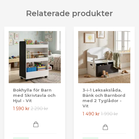
Relaterade produkter
Bokhylla för Barn
3-i-1 Leksakslåda,
med Skrivtavla och
Bänk och Barnbord
Hjul - Vit
med 2 Tyglådor -
Vit
1 590 kr
2 290 kr
1 490 kr
1 990 kr