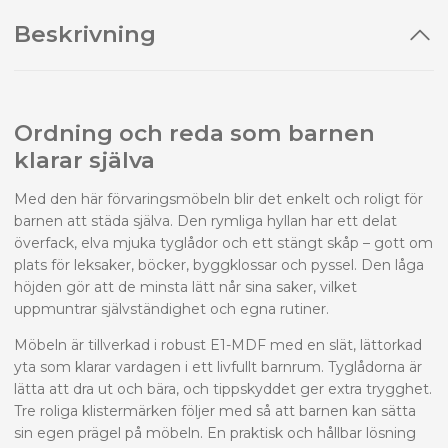
Beskrivning
Ordning och reda som barnen
klarar själva
Med den här förvaringsmöbeln blir det enkelt och roligt för
barnen att städa själva. Den rymliga hyllan har ett delat
överfack, elva mjuka tyglådor och ett stängt skåp – gott om
plats för leksaker, böcker, byggklossar och pyssel. Den låga
höjden gör att de minsta lätt når sina saker, vilket
uppmuntrar självständighet och egna rutiner.
Möbeln är tillverkad i robust E1-MDF med en slät, lättorkad
yta som klarar vardagen i ett livfullt barnrum. Tyglådorna är
lätta att dra ut och bära, och tippskyddet ger extra trygghet.
Tre roliga klistermärken följer med så att barnen kan sätta
sin egen prägel på möbeln. En praktisk och hållbar lösning