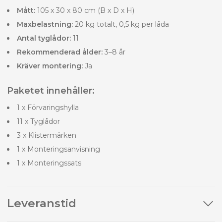
Mått:
105 x 30 x 80 cm (B x D x H)
Maxbelastning:
20 kg totalt, 0,5 kg per låda
Antal tyglådor:
11
Rekommenderad ålder:
3–8 år
Kräver montering:
Ja
Paketet innehåller:
1 x Förvaringshylla
11 x Tyglådor
3 x Klistermärken
1 x Monteringsanvisning
1 x Monteringssats
Leveranstid