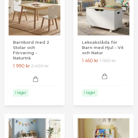
Barnbord med 2
Leksakslåda för
Stolar och
Barn med Hjul - Vit
Förvaring -
och Natur
Naturträ
1 450 kr
1 950 kr
1 990 kr
2 490 kr
I lager
I lager