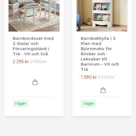
Barnbordsset med
Barnbokhylla i 3
2 Stolar och
Plan med
Förvaringsbänk i
Björnmotiv för
Trä - Vit och Grå
Böcker och
Leksaker till
2 295 kr
2 995 kr
Barnrum - Vit och
Trä
1 590 kr
2 190 kr
I lager
I lager