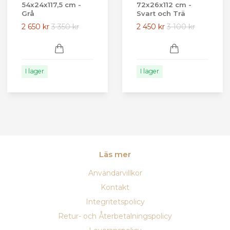
54x24x117,5 cm -
72x26x112 cm -
Grå
Svart och Trä
2 650 kr
3 350 kr
2 450 kr
3 100 kr
I lager
I lager
Läs mer
Användarvillkor
Kontakt
Integritetspolicy
Retur- och Återbetalningspolicy