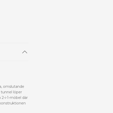
da, omslutande
 tunnel löper
 2-i-1-möbel där
 konstruktionen