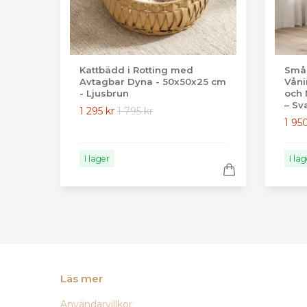
Kattbädd i Rotting med
Småd
Avtagbar Dyna - 50x50x25 cm
Våni
- Ljusbrun
och 
– Sv
1 295 kr
1 795 kr
1 95
I lager
I la
Läs mer
Användarvillkor