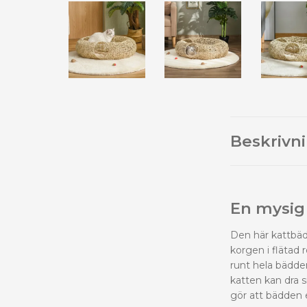
Beskrivn
En mysig 
Den här kattbäd
korgen i flätad
runt hela bädde
katten kan dra s
gör att bädden en