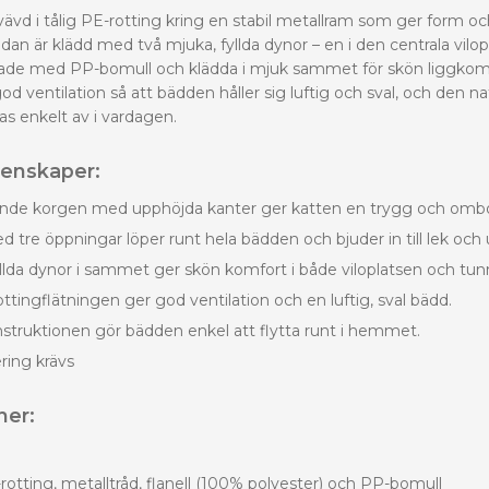
ävd i tålig PE-rotting kring en stabil metallram som ger form oc
sidan är klädd med två mjuka, fyllda dynor – en i den centrala vilo
pade med PP-bomull och klädda i mjuk sammet för skön liggkom
od ventilation så att bädden håller sig luftig och sval, och den na
as enkelt av i vardagen.
genskaper:
de korgen med upphöjda kanter ger katten en trygg och ombon
 tre öppningar löper runt hela bädden och bjuder in till lek och
llda dynor i sammet ger skön komfort i både viloplatsen och tun
tingflätningen ger god ventilation och en luftig, sval bädd.
nstruktionen gör bädden enkel att flytta runt i hemmet.
ing krävs
ner:
otting, metalltråd, flanell (100% polyester) och PP-bomull