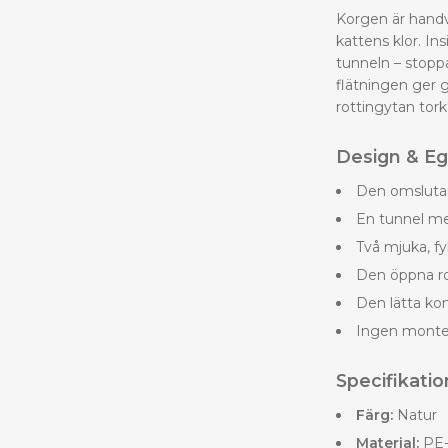
Korgen är handv
kattens klor. In
tunneln – stop
flätningen ger g
rottingytan tork
Design & E
Den omslutan
En tunnel med
Två mjuka, fy
Den öppna rot
Den lätta ko
Ingen monter
Specifikatio
Färg:
Natur
Material:
PE-r