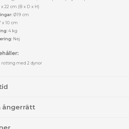
 x 22 cm (B x D x H)
ingar:
Ø19 cm
7 x 10 cm
ing:
4 kg
ering:
Nej
håller:
i rotting med 2 dynor
tid
 ångerrätt
ner