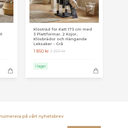
Klösträd för Katt 173 cm med
81
3 Plattformar, 2 Kojor,
Klösbrädor och Hängande
Leksaker - Grå
1 850 kr
2 350 kr
I lager
numerera på vårt nyhetsbrev