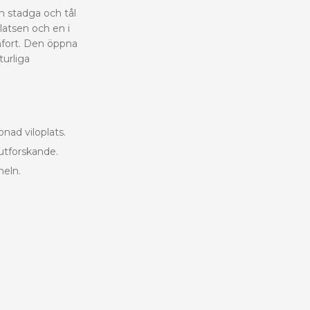
h stadga och tål
platsen och en i
fort. Den öppna
turliga
ad viloplats.
 utforskande.
neln.