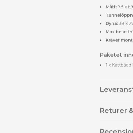
Mått:
78 x 69
Tunnelöppn
Dyna:
38 x 2
Max belastn
Kräver mont
Paketet inne
1 x Kattbädd 
Leverans
Returer &
Recensio