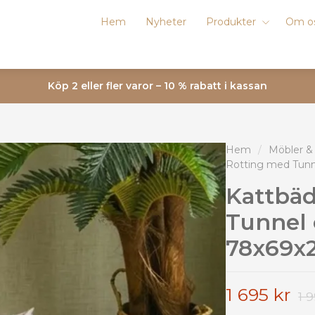
Hem
Nyheter
Produkter
Om o
Köp 2 eller fler varor – 10 % rabatt i kassan
Hem
/
Möbler &
Rotting med Tunn
Kattbäd
Tunnel 
78x69x2
1 695 kr
1 