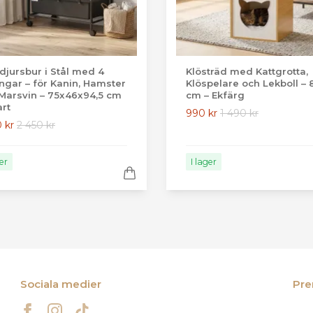
jursbur i Stål med 4
Klösträd med Kattgrotta,
ngar – för Kanin, Hamster
Klöspelare och Lekboll – 
Marsvin – 75x46x94,5 cm
cm – Ekfärg
art
990 kr
1 490 kr
0 kr
2 450 kr
ger
I lager
Sociala medier
Pre