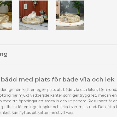
ing
bädd med plats för både vila och lek
den ger din katt en egen plats att både vila och leka i. Den run
 rotting har mjukt vadderade kanter som ger trygghet, medan en
n med tre öppningar att smita in och ut genom. Resultatet är en
ig tillbaka för en lugn tupplur och leka i samma stund. Den lätta
kelt kan flyttas dit katten helst vill vara.