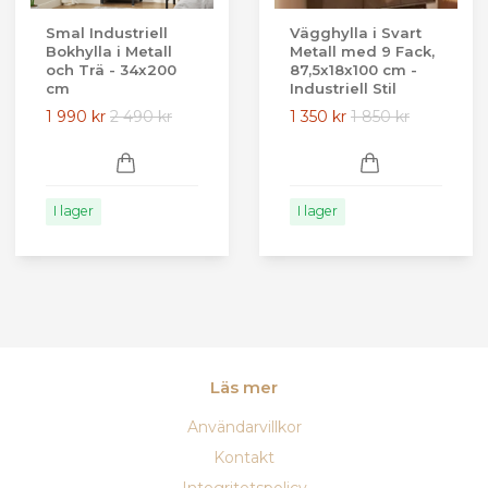
Smal Industriell
Vägghylla i Svart
Bokhylla i Metall
Metall med 9 Fack,
och Trä - 34x200
87,5x18x100 cm -
cm
Industriell Stil
1 990 kr
2 490 kr
1 350 kr
1 850 kr
I lager
I lager
Läs mer
Användarvillkor
Kontakt