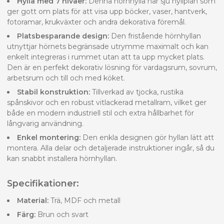
Hylla med 7 nivåer:
Denna hörnhylla har sju hyllplan som
ger gott om plats för att visa upp böcker, vaser, hantverk,
fotoramar, krukväxter och andra dekorativa föremål.
Platsbesparande design:
Den fristående hörnhyllan
utnyttjar hörnets begränsade utrymme maximalt och kan
enkelt integreras i rummet utan att ta upp mycket plats.
Den är en perfekt dekorativ lösning för vardagsrum, sovrum,
arbetsrum och till och med köket.
Stabil konstruktion:
Tillverkad av tjocka, rustika
spånskivor och en robust vitlackerad metallram, vilket ger
både en modern industriell stil och extra hållbarhet för
långvarig användning.
Enkel montering:
Den enkla designen gör hyllan lätt att
montera. Alla delar och detaljerade instruktioner ingår, så du
kan snabbt installera hörnhyllan.
Specifikationer:
Material:
Trä, MDF och metall
Färg:
Brun och svart