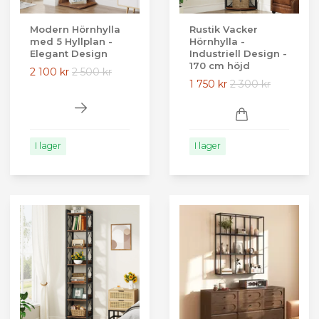
Modern Hörnhylla
Rustik Vacker
med 5 Hyllplan -
Hörnhylla -
Elegant Design
Industriell Design -
170 cm höjd
2 100 kr
2 500 kr
1 750 kr
2 300 kr
I lager
I lager