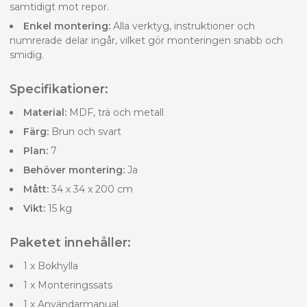
samtidigt mot repor.
Enkel montering:
Alla verktyg, instruktioner och
numrerade delar ingår, vilket gör monteringen snabb och
smidig.
Specifikationer:
Material:
MDF, trä och metall
Färg:
Brun och svart
Plan:
7
Behöver montering:
Ja
Mått:
34 x 34 x 200 cm
Vikt:
15 kg
Paketet innehåller:
1 x Bokhylla
1 x Monteringssats
1 x Användarmanual