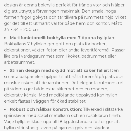
design är denna bokhylla perfekt för trånga ytor och hjälper
dig att utnyttja förvaringen maximalt. Den smala, höga
formen frigör golvyta och tar tillvara på rummets höjd, vilket
gör det till ett utmärkt val för både hem och kontor. Mått:
34 × 34 × 200 cm.
Multifunktionellt bokhylla med 7 öppna hyllplan:
Bokhyllans 7 hyllplan ger gott om plats för böcker,
dekorationer, växter, foton eller andra favoritföremål. Passar
lika bra i vardagsrummet som i köket, badrummet eller
arbetsrummet.
Stilren design med skydd mot att saker faller:
Den
smarta bakpanelen hjälper till att hålla föremål på plats och
minskar risken att de ramlar ner. Det eleganta rutmönstret
på sidorna ger både extra säkerhet och en modern,
dekorativ känsla. Med medföljande tippskydd kan hyllan
enkelt fästas i väggen för ökad stabilitet.
Robust och hållbar konstruktion:
Tillverkad i slitstarka
spånskivor med stabil metallram och en rustik brun finish.
Varje hyllplan klarar upp till 18 kg. Justerbara fötter gör att
hyllan står stadigt även på ojämna golv och skyddar