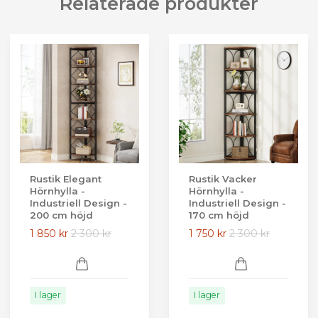
Relaterade produkter
Rustik Elegant
Rustik Vacker
Hörnhylla -
Hörnhylla -
Industriell Design -
Industriell Design -
200 cm höjd
170 cm höjd
1 850 kr
2 300 kr
1 750 kr
2 300 kr
I lager
I lager