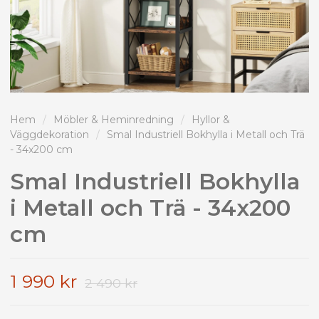
Hem
/
Möbler & Heminredning
/
Hyllor &
Väggdekoration
/
Smal Industriell Bokhylla i Metall och Trä
- 34x200 cm
Smal Industriell Bokhylla
i Metall och Trä - 34x200
cm
1 990 kr
2 490 kr