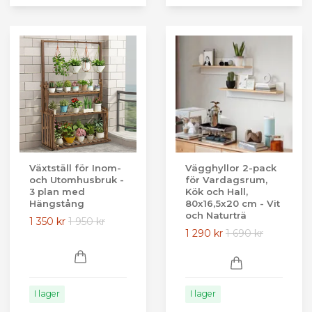
Växtställ för Inom-
Vägghyllor 2-pack
och Utomhusbruk -
för Vardagsrum,
3 plan med
Kök och Hall,
Hängstång
80x16,5x20 cm - Vit
och Naturträ
1 350 kr
1 950 kr
1 290 kr
1 690 kr
I lager
I lager