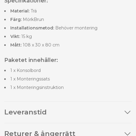
Specifikationer:
Material:
Trä
Färg:
MörkBrun
Installationsmetod:
Behöver montering
Vikt:
15 kg
Mått:
108 x 30 x 80 cm
Paketet innehåller:
1 x Konsolbord
1 x Monteringssats
1 x Monteringsinstruktion
Leveranstid
Returer & ångerrätt