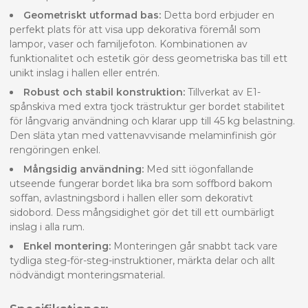
Geometriskt utformad bas:
Detta bord erbjuder en
perfekt plats för att visa upp dekorativa föremål som
lampor, vaser och familjefoton. Kombinationen av
funktionalitet och estetik gör dess geometriska bas till ett
unikt inslag i hallen eller entrén.
Robust och stabil konstruktion:
Tillverkat av E1-
spånskiva med extra tjock trästruktur ger bordet stabilitet
för långvarig användning och klarar upp till 45 kg belastning.
Den släta ytan med vattenavvisande melaminfinish gör
rengöringen enkel.
Mångsidig användning:
Med sitt iögonfallande
utseende fungerar bordet lika bra som soffbord bakom
soffan, avlastningsbord i hallen eller som dekorativt
sidobord. Dess mångsidighet gör det till ett oumbärligt
inslag i alla rum.
Enkel montering:
Monteringen går snabbt tack vare
tydliga steg-för-steg-instruktioner, märkta delar och allt
nödvändigt monteringsmaterial.