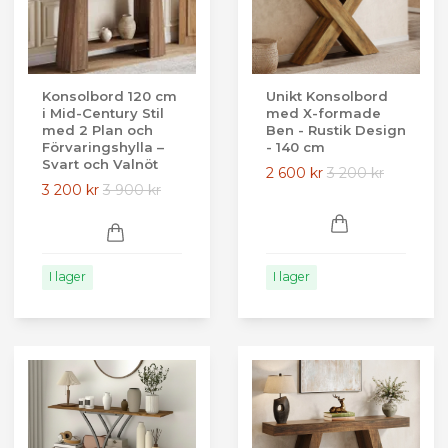
Konsolbord 120 cm
Unikt Konsolbord
i Mid-Century Stil
med X-formade
med 2 Plan och
Ben - Rustik Design
Förvaringshylla –
- 140 cm
Svart och Valnöt
2 600 kr
3 200 kr
3 200 kr
3 900 kr
I lager
I lager