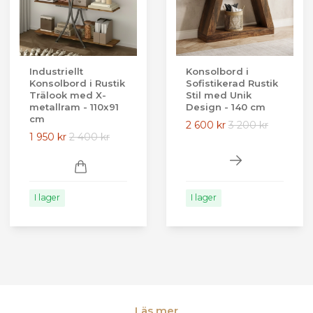
Industriellt
Konsolbord i
Konsolbord i Rustik
Sofistikerad Rustik
Trälook med X-
Stil med Unik
metallram - 110x91
Design - 140 cm
cm
2 600 kr
3 200 kr
1 950 kr
2 400 kr
I lager
I lager
Läs mer