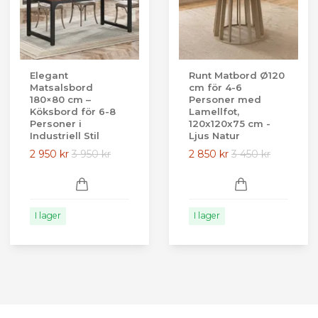
Elegant
Runt Matbord Ø120
Matsalsbord
cm för 4-6
180×80 cm –
Personer med
Köksbord för 6-8
Lamellfot,
Personer i
120x120x75 cm -
Industriell Stil
Ljus Natur
2 950 kr
3 950 kr
2 850 kr
3 450 kr
I lager
I lager