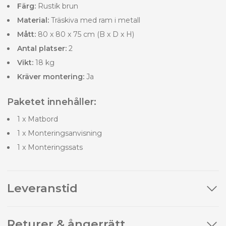
Färg:
Rustik brun
Material:
Träskiva med ram i metall
Mått:
80 x 80 x 75 cm (B x D x H)
Antal platser:
2
Vikt:
18 kg
Kräver montering:
Ja
Paketet innehåller:
1 x Matbord
1 x Monteringsanvisning
1 x Monteringssats
Leveranstid
Returer & ångerrätt