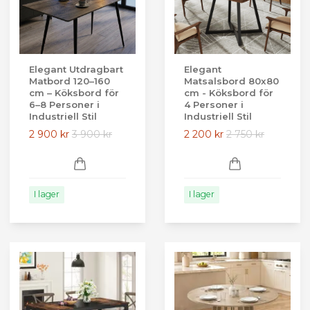
Elegant Utdragbart
Elegant
Matbord 120–160
Matsalsbord 80x80
cm – Köksbord för
cm - Köksbord för
6–8 Personer i
4 Personer i
Industriell Stil
Industriell Stil
2 900 kr
3 900 kr
2 200 kr
2 750 kr
I lager
I lager