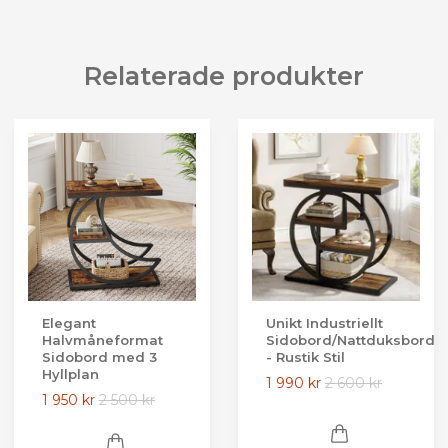
Relaterade produkter
Elegant
Unikt Industriellt
Halvmåneformat
Sidobord/Nattduksbord
Sidobord med 3
- Rustik Stil
Hyllplan
1 990 kr
2 600 kr
1 950 kr
2 500 kr