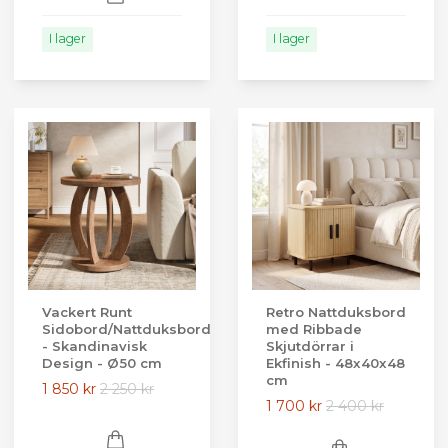
I lager
I lager
Vackert Runt
Retro Nattduksbord
Sidobord/Nattduksbord
med Ribbade
- Skandinavisk
Skjutdörrar i
Design - Ø50 cm
Ekfinish - 48x40x48
cm
1 850 kr
2 250 kr
1 700 kr
2 400 kr