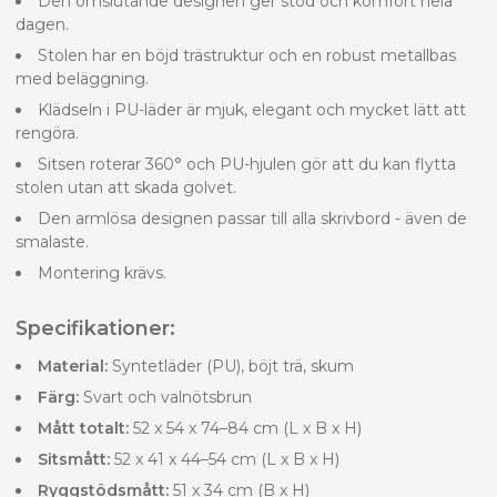
Den omslutande designen ger stöd och komfort hela
dagen.
Stolen har en böjd trästruktur och en robust metallbas
med beläggning.
Klädseln i PU-läder är mjuk, elegant och mycket lätt att
rengöra.
Sitsen roterar 360° och PU-hjulen gör att du kan flytta
stolen utan att skada golvet.
Den armlösa designen passar till alla skrivbord - även de
smalaste.
Montering krävs.
Specifikationer:
Material:
Syntetläder (PU), böjt trä, skum
Färg:
Svart och valnötsbrun
Mått totalt:
52 x 54 x 74–84 cm (L x B x H)
Sitsmått:
52 x 41 x 44–54 cm (L x B x H)
Ryggstödsmått:
51 x 34 cm (B x H)