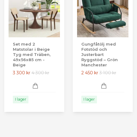
Set med 2
Gungfåtölj med
Matstolar i Beige
Fotstöd och
Tyg med Träben,
Justerbart
49x56x85 cm -
Ryggstöd – Grön
Beige
Manchester
3 300 kr
4 300 kr
2 450 kr
3 100 kr
I lager
I lager