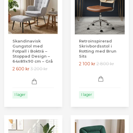
Skandinavisk
Retroinspirerad
Gungstol med
Skrivbordsstol i
Fotpall i Bokträ –
Rotting med Brun
Stoppad Design –
Sits
64x89x90 cm – Grå
2 100 kr
2 800 kr
2 600 kr
3 200 kr
I lager
I lager