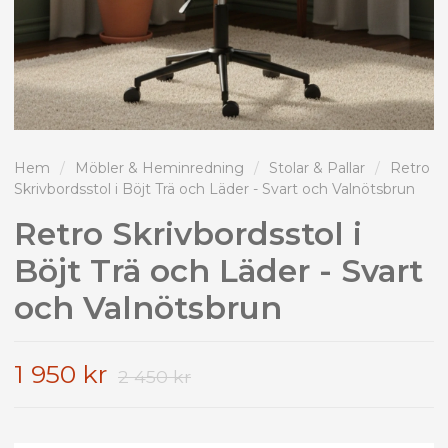
Hem
/
Möbler & Heminredning
/
Stolar & Pallar
/
Retro
Skrivbordsstol i Böjt Trä och Läder - Svart och Valnötsbrun
Retro Skrivbordsstol i
Böjt Trä och Läder - Svart
och Valnötsbrun
1 950 kr
2 450 kr