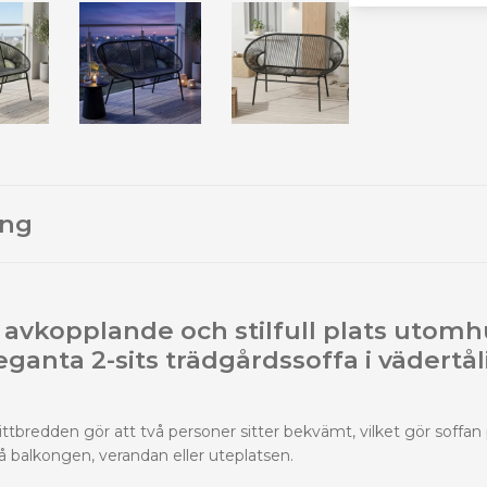
ing
 avkopplande och stilfull plats utom
ganta 2-sits trädgårdssoffa i vädertål
tbredden gör att två personer sitter bekvämt, vilket gör soffan 
å balkongen, verandan eller uteplatsen.