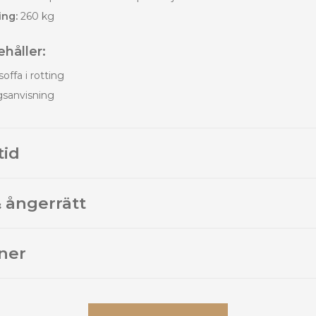
ing:
260 kg
håller:
offa i rotting
gsanvisning
tid
 ångerrätt
ner