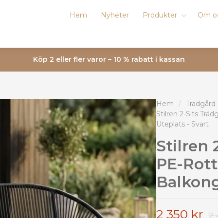
Hem
Nyheter
Produkter
Om o
Köp 2 eller fler varor – 10 % rabatt i kassan
Hem
/
Trädgård
Stilren 2-Sits Trä
Uteplats - Svart
Stilren 
PE-Rott
Balkong
2 350 kr
2 