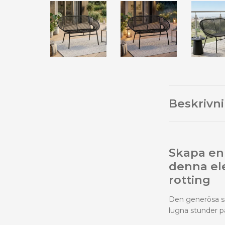
Beskrivn
Skapa en
denna ele
rotting
Den generösa sit
lugna stunder p