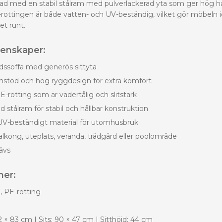
erkad med en stabil stålram med pulverlackerad yta som ger hög h
rottingen är både vatten- och UV-beständig, vilket gör möbeln id
t runt.
genskaper:
rdssoffa med generös sittyta
töd och hög ryggdesign för extra komfort
-rotting som är vädertålig och slitstark
d stålram för stabil och hållbar konstruktion
UV-beständigt material för utomhusbruk
alkong, uteplats, veranda, trädgård eller poolområde
ävs
ner:
, PE-rotting
 × 83 cm | Sits: 90 × 47 cm | Sitthöjd: 44 cm