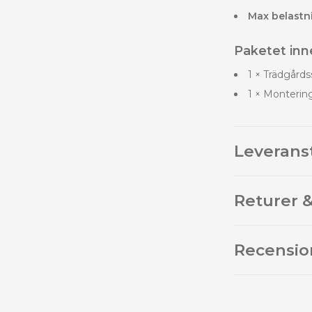
Max belastn
Paketet inne
1 × Trädgårdss
1 × Monterin
Leverans
Returer &
Recensio