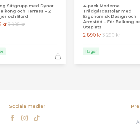
ing Sittgrupp med Dynor
4-pack Moderna
Balkong och Terrass – 2
Trädgårdsstolar med
ljer och Bord
Ergonomisk Design och
Armstöd – För Balkong o
5 kr
3 995 kr
Uteplats
2 890 kr
3 290 kr
ger
I lager
Sociala medier
Pre