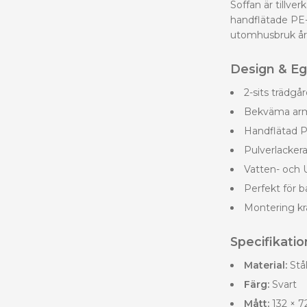
Soffan är tillv
handflätade PE-
utomhusbruk åre
Design & E
2-sits trädgå
Bekväma arms
Handflätad PE
Pulverlackera
Vatten- och 
Perfekt för b
Montering kr
Specifikatio
Material:
Stål
Färg:
Svart
Mått:
132 × 72