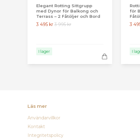
Elegant Rotting Sittgrupp
Rott
med Dynor för Balkong och
för 
Terrass – 2 Fåtöljer och Bord
Fåtö
3 495 kr
3 995 kr
3 49
I lager
I la
Läs mer
Användarvillkor
Kontakt
Integritetspolicy