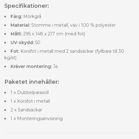
Specifikationer:
Färg:
Mörkgrå
Material:
Stomme i metall, väv i 100 % polyester
Mått:
295 x 148 x 217 cm (med fot)
UV-skydd:
50
Fot:
Korsfot i metall med 2 sandsäckar (fyllbara till 30
kg/st)
Kräver montering:
Ja
Paketet innehåller:
1 x Dubbelparasoll
1 x Korsfot i metall
2 x Sandsäckar
1 x Monteringsanvisning