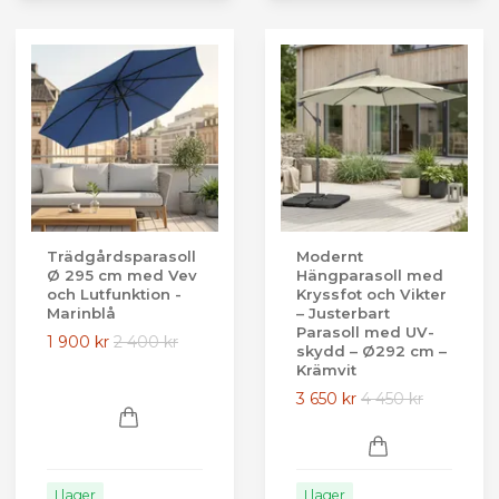
Trädgårdsparasoll
Modernt
Ø 295 cm med Vev
Hängparasoll med
och Lutfunktion -
Kryssfot och Vikter
Marinblå
– Justerbart
Parasoll med UV-
1 900 kr
2 400 kr
skydd – Ø292 cm –
Krämvit
3 650 kr
4 450 kr
I lager
I lager