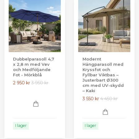
Dubbelparasoll 4,7
Modernt
x 2,8 m med Vev
Hängparasoll med
och Medföljande
Kryssfot och
Fot - Mörkblå
Fyllbar Viktbas –
Justerbart Ø300
2 950 kr
3 950 kr
cm med UV-skydd
– Kaki
3 550 kr
4 450 kr
I lager
I lager