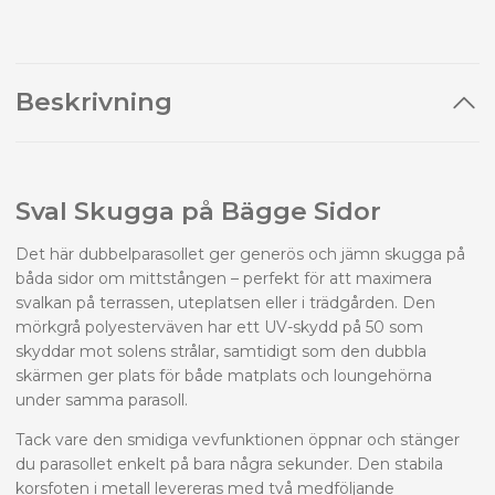
Beskrivning
Sval Skugga på Bägge Sidor
Det här dubbelparasollet ger generös och jämn skugga på
båda sidor om mittstången – perfekt för att maximera
svalkan på terrassen, uteplatsen eller i trädgården. Den
mörkgrå polyesterväven har ett UV-skydd på 50 som
skyddar mot solens strålar, samtidigt som den dubbla
skärmen ger plats för både matplats och loungehörna
under samma parasoll.
Tack vare den smidiga vevfunktionen öppnar och stänger
du parasollet enkelt på bara några sekunder. Den stabila
korsfoten i metall levereras med två medföljande