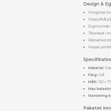
Design & E
Integrerat bo
Parasollhål p
Ergonomisk d
Tillverkad i m
Ribbad konst
Passar perfek
Specifikatio
Material:
Gra
Färg:
Grå
Mått:
152 x 70
Max belastn
Montering k
Paketet inne