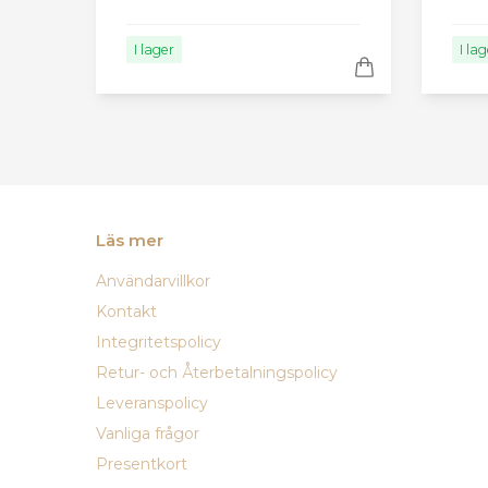
I lager
I la
Läs mer
Användarvillkor
Kontakt
Integritetspolicy
Retur- och Återbetalningspolicy
Leveranspolicy
Vanliga frågor
Presentkort