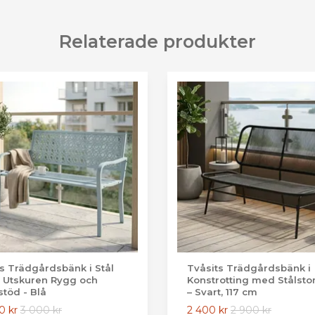
Relaterade produkter
ts Trädgårdsbänk i Stål
Tvåsits Trädgårdsbänk i
Utskuren Rygg och
Konstrotting med Ståls
töd - Blå
– Svart, 117 cm
0 kr
3 000 kr
2 400 kr
2 900 kr