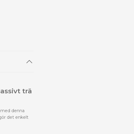
ssivt trä
en med denna
gör det enkelt