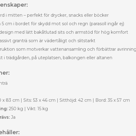
genskaper:
rd i mitten – perfekt för drycker, snacks eller böcker
å 5 cm i bordet för skydd mot sol och regn (parasoll ingår ej)
esign med lätt bakåtlutad sits och armstöd för hög komfort
assivt granträ som är vädertåligt och slitstarkt
ruktion som motverkar vattenansamling och förbättrar avrinnin
t i trädgården, på uteplatsen, balkongen eller altanen
ner:
nträ
 x 83 cm | Sits: 53 x 46 cm | Sitthöjd: 42 cm | Bord: 35 x 57 cm
ing:
250 kg | Vikt: 15 kg
rävs:
Ja
håller: