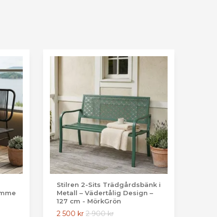
Stilren 2-Sits Trädgårdsbänk i
tomme
Metall – Vädertålig Design –
127 cm - MörkGrön
2 500 kr
2 900 kr