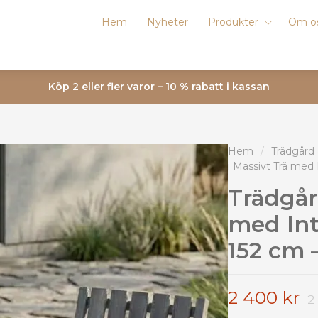
Hem
Nyheter
Produkter
Om o
Köp 2 eller fler varor – 10 % rabatt i kassan
Hem
/
Trädgård
i Massivt Trä med 
Trädgår
med Int
152 cm 
2 400 kr
2