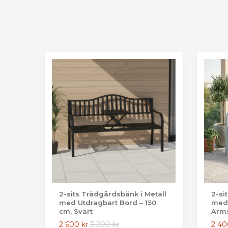
2-sits Trädgårdsbänk i Metall
2-si
med Utdragbart Bord – 150
med 
cm, Svart
Arms
2 600 kr
3 200 kr
2 40