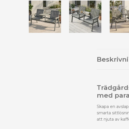
Beskrivn
Trädgårds
med para
Skapa en avslap
smarta sittlösni
att njuta av kaf