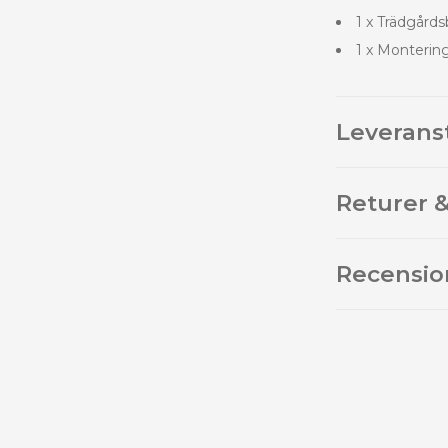
1 x Trädgård
1 x Monterin
Leverans
Returer &
Recensio