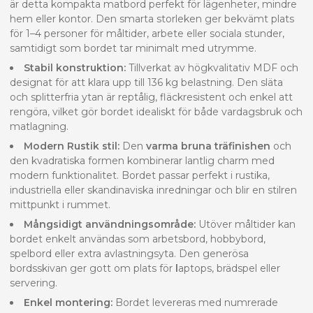
är detta kompakta matbord perfekt för lägenheter, mindre
hem eller kontor. Den smarta storleken ger bekvämt plats
för 1–4 personer för måltider, arbete eller sociala stunder,
samtidigt som bordet tar minimalt med utrymme.
Stabil konstruktion:
Tillverkat av högkvalitativ MDF och
designat för att klara upp till 136 kg belastning. Den släta
och splitterfria ytan är reptålig, fläckresistent och enkel att
rengöra, vilket gör bordet idealiskt för både vardagsbruk och
matlagning.
Modern Rustik stil:
Den
varma bruna träfinishen
och
den kvadratiska formen kombinerar lantlig charm med
modern funktionalitet. Bordet passar perfekt i rustika,
industriella eller skandinaviska inredningar och blir en stilren
mittpunkt i rummet.
Mångsidigt användningsområde:
Utöver måltider kan
bordet enkelt användas som arbetsbord, hobbybord,
spelbord eller extra avlastningsyta. Den generösa
bordsskivan ger gott om plats för
l
aptops, brädspel eller
servering.
Enkel montering:
Bordet levereras med numrerade