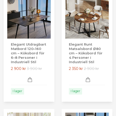
Elegant Utdragbart
Elegant Runt
Matbord 120–160
Matsalsbord Ø80
cm – Köksbord för
cm – Köksbord för
6–8 Personer i
4 Personer i
Industriell Stil
Industriell Stil
2 900 kr
3 900 kr
2 350 kr
2 900 kr
I lager
I lager