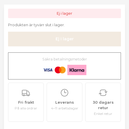
Ej i lager
Produkten är tyvärr slut i lager.
Ej i lager
Säkra betalningsmetoder
Fri frakt
Leverans
30 dagars
retur
På alla ordrar
4–11 arbetsdagar
Enkel retur