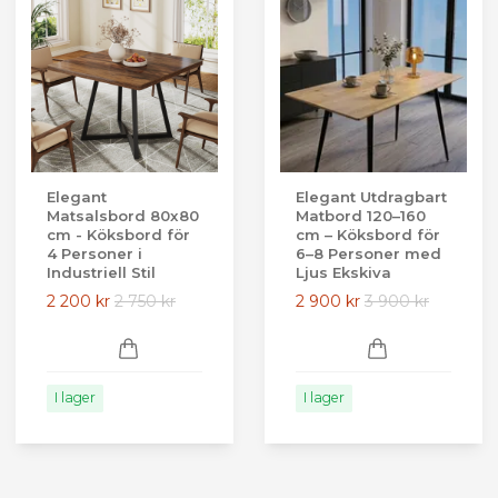
Elegant
Elegant Utdragbart
Matsalsbord 80x80
Matbord 120–160
cm - Köksbord för
cm – Köksbord för
4 Personer i
6–8 Personer med
Industriell Stil
Ljus Ekskiva
2 200 kr
2 750 kr
2 900 kr
3 900 kr
I lager
I lager