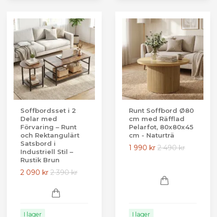
Soffbordsset i 2
Runt Soffbord Ø80
Delar med
cm med Räfflad
Förvaring – Runt
Pelarfot, 80x80x45
och Rektangulärt
cm - Naturträ
Satsbord i
1 990 kr
2 490 kr
Industriell Stil –
Rustik Brun
2 090 kr
2 390 kr
I lager
I lager