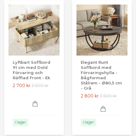
Lyftbart Soffbord
Elegant Runt
91 cm med Dold
Soffbord med
Förvaring och
Förvaringshylla -
Räfflad Front - Ek
Bågformad
Stålram - Ø80,5 cm
2 700 kr
3 500 kr
- Grå
2 800 kr
3 500 kr
I lager
I lager