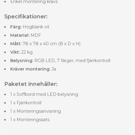
Enkel montering krävs
Specifikationer:
Färg:
Högblank vit
Material:
MDF
Mått:
78 x 78 x 40 cm (B x D x H)
Vikt:
22 kg
Belysning:
RGB LED, 7 färger, med fjärrkontroll
Kräver montering:
Ja
Paketet innehåller:
1 x Soffbord med LED-belysning
1 x Fjärrkontroll
1 x Monteringsanvisning
1 x Monteringssats