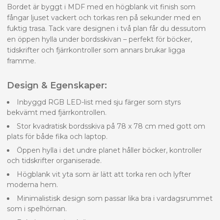
Bordet är byggt i MDF med en högblank vit finish som
fångar ljuset vackert och torkas ren på sekunder med en
fuktig trasa. Tack vare designen i två plan får du dessutom
en öppen hylla under bordsskivan – perfekt för böcker,
tidskrifter och fjärrkontroller som annars brukar ligga
framme.
Design & Egenskaper:
Inbyggd RGB LED-list med sju färger som styrs
bekvämt med fjärrkontrollen.
Stor kvadratisk bordsskiva på 78 x 78 cm med gott om
plats för både fika och laptop.
Öppen hylla i det undre planet håller böcker, kontroller
och tidskrifter organiserade.
Högblank vit yta som är lätt att torka ren och lyfter
moderna hem.
Minimalistisk design som passar lika bra i vardagsrummet
som i spelhörnan.